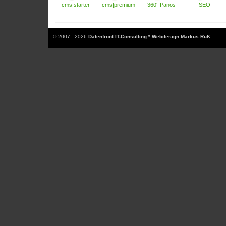
cms|starter
cms|premium
360° Panos
SEO
© 2007 - 2026
Datenfront IT-Consulting * Webdesign Markus Ruß