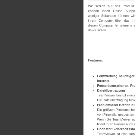
Wir setzen auf das Produ
können Ihnen Online Support
weniger Sekunden können wir
ihrem Computer über das Int
diesen Computer fernsteuern, a
davor sitzen.
Features:
Fernwartung beliebige
Internet
Fernpräsentationen, P
Dateiübertragung
TeamViewer besitzt eine 
Die Dateiübertragung funkt
Problemloser Betrieb hi
Die größten Probleme be
von Firewalls, gesperrten
Wenn Sie TeamViewer nut
findet Ihren Partner auch 
Höchster Sicherheitsst
TeamViewer ist eine sehr