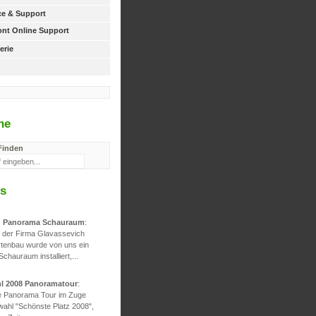
ice & Support
ont Online Support
erie
he
Finden
s
d Panorama Schauraum
:
g der Firma Glavassevich
rtenbau wurde von uns ein
 Schauraum installiert,...
hl 2008 Panoramatour
:
he Panorama Tour im Zuge
wahl "Schönste Platz 2008",