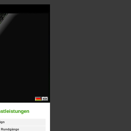
stleistungen
ign
le Rundgänge