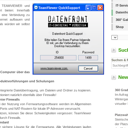
IT-Serv
kt TEAMVIEWER und
 bieten: Innerhalb
Datenfr
 eine Verbindung zu
ernet aufbauen und
360° Gal
ls würden wir selbst
Shop
Suc
Suchen & 
r Computer über das
New
roduktvorführungen und Schulungen
360 Gra
integrierte Dateiübertragung, um Dateien und Ordner zu kopieren.
Im Aufra
ioniert natürlich ebenfalls über Firewalls!
Winterga
nter Firewalls
virtueller
i der Nutzung von Fernwartungssoftware werden im Allgemeinen
 Ports und NAT-Routern für lokale IP-Adressen verursacht.
zen, können Sie diese Schwierigkeiten vergessen: TeamViewer
Platzwa
durch Firewalls.
Steirisc
andard
der Platz
 sichere Lösung für die Fernwartung. Alle Verbindungen laufen