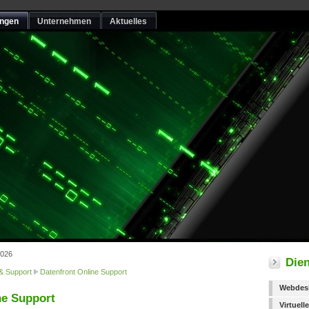
ungen
Unternehmen
Aktuelles
2026
Dien
 & Support
Datenfront Online Support
Webdes
ne Support
Virtuel