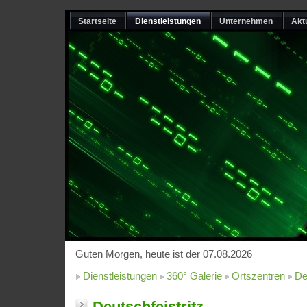
Startseite
Dienstleistungen
Unternehmen
Akt
Guten Morgen, heute ist der 07.08.2026
Dienstleistungen
360° Galerie
Ortszentren
De
Deutschfeistritz