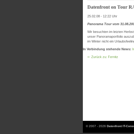
Datenfront on Tour 
25.02.08 - 12:22 Uhr
Panorama Tour vom 31.08.200
Wir besuchten im letzten Herbst
unser Panoramaportfolio auszub
im Winter nicht ein Urlaubsfeelin
In Verbindung stehende News:
I
<- Zurück zu: Fernitz
© 2007 - 2026
Datenfront IT-Con