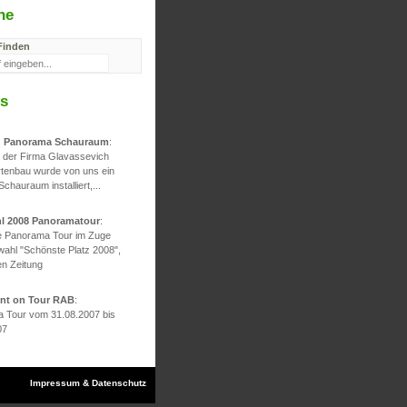
he
Finden
s
d Panorama Schauraum
:
g der Firma Glavassevich
rtenbau wurde von uns ein
 Schauraum installiert,...
hl 2008 Panoramatour
:
he Panorama Tour im Zuge
wahl "Schönste Platz 2008",
en Zeitung
ont on Tour RAB
:
 Tour vom 31.08.2007 bis
07
Impressum & Datenschutz