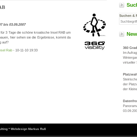
Suc
RAB
Suchen & 
7 bis 03.09.2007
 für 3 Tage die schöne kroatische Insel RAB um
New
auen, hier sehen sie die Ergebnisse, kommt da
g auf?
360 Gra
nsel Rab
- 10-11-10 19:33
Im Aufra
Winterga
virtueller
Platzwa
Steirisc
der Platz
der Klein
Datenfr
Panorama
03.09.20
sulting * Webdesign Markus Ruß