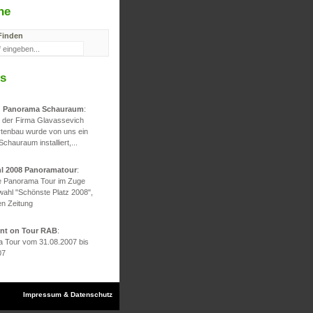
he
Finden
s
d Panorama Schauraum
:
g der Firma Glavassevich
rtenbau wurde von uns ein
 Schauraum installiert,...
hl 2008 Panoramatour
:
he Panorama Tour im Zuge
wahl "Schönste Platz 2008",
en Zeitung
ont on Tour RAB
:
 Tour vom 31.08.2007 bis
07
Impressum & Datenschutz