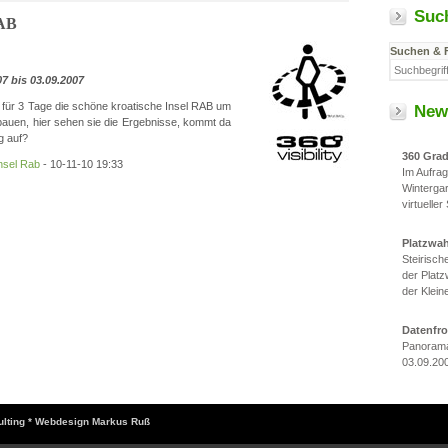
Suc
RAB
Suchen & 
7 bis 03.09.2007
 für 3 Tage die schöne kroatische Insel RAB um
New
auen, hier sehen sie die Ergebnisse, kommt da
g auf?
360 Gra
nsel Rab
- 10-11-10 19:33
Im Aufra
Winterga
virtueller
Platzwa
Steirisc
der Platz
der Klein
Datenfr
Panorama
03.09.20
sulting * Webdesign Markus Ruß