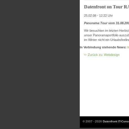
Datenfront on Tour 
25.02.08 - 12:22 Uhr
Panorama Tour vom 31.08.200
Wir besuchten im letzten Herbst
unser Panoramaportfolio auszub
im Winter nicht ein Urlaubsfeelin
In Verbindung stehende News:
I
<- Zurück zu: Webdesign
© 2007 - 2026
Datenfront IT-Con