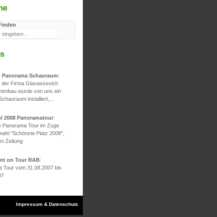
he
Finden
s
d Panorama Schauraum
:
g der Firma Glavassevich
rtenbau wurde von uns ein
 Schauraum installiert,...
hl 2008 Panoramatour
:
he Panorama Tour im Zuge
wahl "Schönste Platz 2008",
en Zeitung
ont on Tour RAB
:
 Tour vom 31.08.2007 bis
07
Impressum & Datenschutz