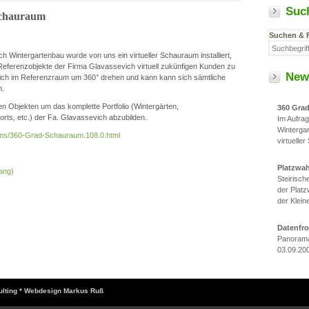
Suc
Schauraum
Suchen & 
h Wintergartenbau wurde von uns ein virtueller Schauraum installiert,
e Referenzobjekte der Firma Glavassevich virtuell zukünfigen Kunden zu
New
ich im Referenzraum um 360° drehen und kann kann sich sämtliche
n.
 Objekten um das komplette Portfolio (Wintergärten,
360 Gra
ts, etc.) der Fa. Glavassevich abzubilden.
Im Aufra
Winterga
/cms/360-Grad-Schauraum.108.0.html
virtueller
Platzwa
ang)
Steirisc
der Platz
der Klein
Datenfr
Panorama
03.09.20
sulting * Webdesign Markus Ruß