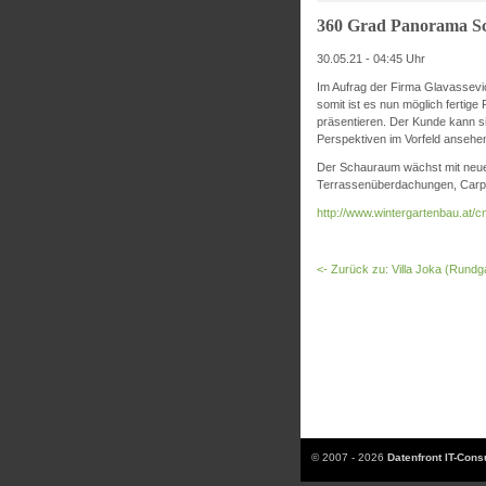
360 Grad Panorama 
30.05.21 - 04:45 Uhr
Im Aufrag der Firma Glavassevic
somit ist es nun möglich fertig
präsentieren. Der Kunde kann s
Perspektiven im Vorfeld ansehe
Der Schauraum wächst mit neuen
Terrassenüberdachungen, Carpor
http://www.wintergartenbau.at
<- Zurück zu: Villa Joka (Rundg
© 2007 - 2026
Datenfront IT-Con