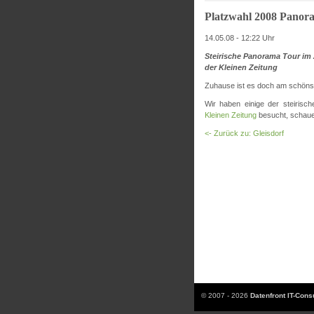
Platzwahl 2008 Panor
14.05.08 - 12:22 Uhr
Steirische Panorama Tour im 
der Kleinen Zeitung
Zuhause ist es doch am schönst
Wir haben einige der steirisc
Kleinen Zeitung
besucht, schauen
<- Zurück zu: Gleisdorf
© 2007 - 2026
Datenfront IT-Con