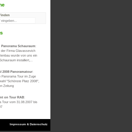
he
Finden
s
d Panorama Schauraum
:
g der Firma Glavassevich
rtenbau wurde von uns ein
 Schauraum installiert,...
hl 2008 Panoramatour
:
he Panorama Tour im Zuge
wahl "Schönste Platz 2008",
en Zeitung
ont on Tour RAB
:
 Tour vom 31.08.2007 bis
07
Impressum & Datenschutz