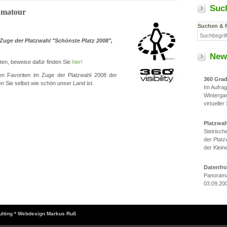
Suc
amatour
Suchen & 
Zuge der Platzwahl "Schönste Platz 2008",
New
en, beweise dafür finden Sie
hier!
hen Favoriten im Zuge der Platzwahl 2008 der
360 Gra
 Sie selbst wie schön unser Land ist.
Im Aufra
Winterga
virtueller
Platzwa
Steirisc
der Platz
der Klein
Datenfr
Panorama
03.09.20
sulting * Webdesign Markus Ruß