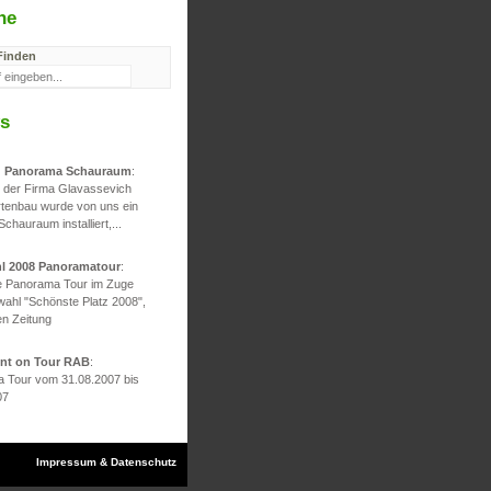
he
Finden
s
d Panorama Schauraum
:
g der Firma Glavassevich
rtenbau wurde von uns ein
 Schauraum installiert,...
hl 2008 Panoramatour
:
he Panorama Tour im Zuge
wahl "Schönste Platz 2008",
en Zeitung
ont on Tour RAB
:
 Tour vom 31.08.2007 bis
07
Impressum & Datenschutz