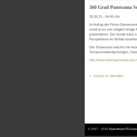
360 Grad Panorama 
30.05.21 - 04:45 Uhr
Im Aufrag der Firma Glavassevic
somit ist es nun möglich fertig
präsentieren. Der Kunde kann s
Perspektiven im Vorfeld ansehe
Der Schauraum wächst mit neuen
Terrassenüberdachungen, Carpor
http://www.wintergartenbau.at
<- Zurück zu: Aktuelles
© 2007 - 2026
Datenfront IT-Con