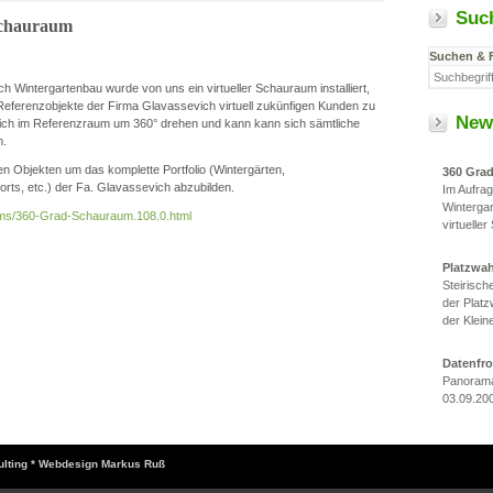
Suc
Schauraum
Suchen & 
h Wintergartenbau wurde von uns ein virtueller Schauraum installiert,
e Referenzobjekte der Firma Glavassevich virtuell zukünfigen Kunden zu
New
ich im Referenzraum um 360° drehen und kann kann sich sämtliche
n.
 Objekten um das komplette Portfolio (Wintergärten,
360 Gra
ts, etc.) der Fa. Glavassevich abzubilden.
Im Aufra
Winterga
/cms/360-Grad-Schauraum.108.0.html
virtueller
Platzwa
Steirisc
der Platz
der Klein
Datenfr
Panorama
03.09.20
sulting * Webdesign Markus Ruß