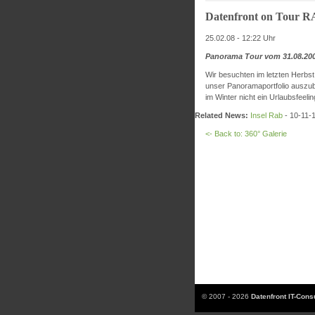
Datenfront on Tour 
25.02.08 - 12:22 Uhr
Panorama Tour vom 31.08.200
Wir besuchten im letzten Herbst
unser Panoramaportfolio auszub
im Winter nicht ein Urlaubsfeelin
Related News:
Insel Rab
- 10-11-
<- Back to: 360° Galerie
© 2007 - 2026
Datenfront IT-Con