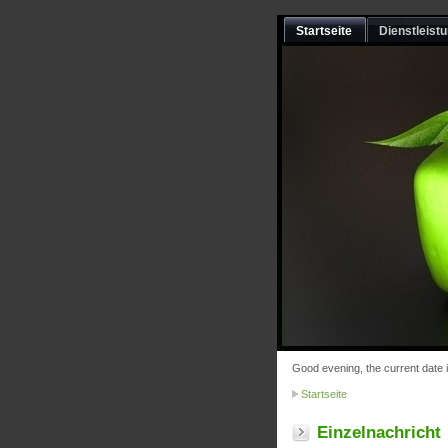
Startseite
Dienstleist
Good evening, the current date 
Startseite
Einzelnachricht