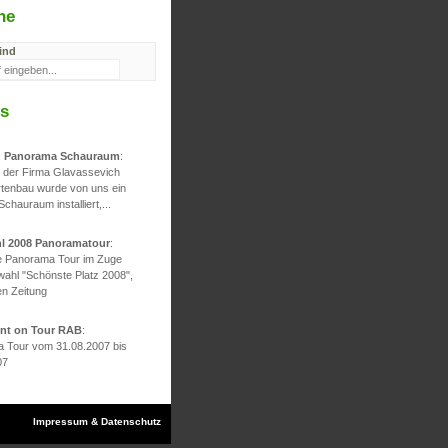
he
ind
s
d Panorama Schauraum
:
g der Firma Glavassevich
rtenbau wurde von uns ein
 Schauraum installiert,...
hl 2008 Panoramatour
:
he Panorama Tour im Zuge
wahl "Schönste Platz 2008",
en Zeitung
ont on Tour RAB
:
 Tour vom 31.08.2007 bis
07
Impressum & Datenschutz