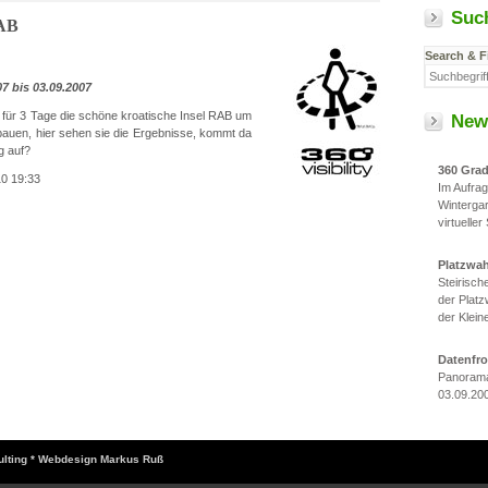
Suc
RAB
Search & F
7 bis 03.09.2007
 für 3 Tage die schöne kroatische Insel RAB um
New
auen, hier sehen sie die Ergebnisse, kommt da
g auf?
360 Gra
10 19:33
Im Aufra
Winterga
virtueller
Platzwa
Steirisc
der Platz
der Klein
Datenfr
Panorama
03.09.20
sulting * Webdesign Markus Ruß