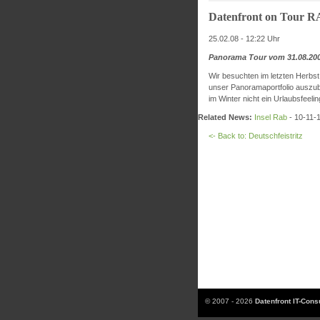
Datenfront on Tour 
25.02.08 - 12:22 Uhr
Panorama Tour vom 31.08.200
Wir besuchten im letzten Herbst
unser Panoramaportfolio auszub
im Winter nicht ein Urlaubsfeelin
Related News:
Insel Rab
- 10-11-
<- Back to: Deutschfeistritz
© 2007 - 2026
Datenfront IT-Con