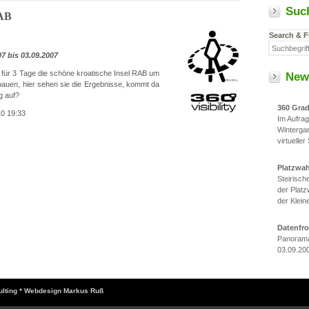
Suc
RAB
Search & F
7 bis 03.09.2007
 für 3 Tage die schöne kroatische Insel RAB um
New
auen, hier sehen sie die Ergebnisse, kommt da
g auf?
360 Gra
10 19:33
Im Aufra
Winterga
virtueller
Platzwa
Steirisc
der Platz
der Klein
Datenfr
Panorama
03.09.20
sulting * Webdesign Markus Ruß