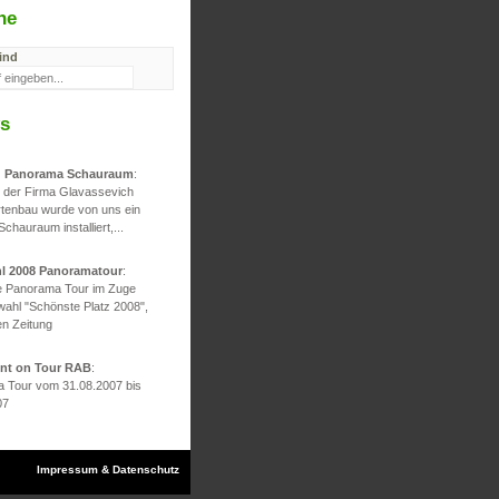
he
ind
s
d Panorama Schauraum
:
g der Firma Glavassevich
rtenbau wurde von uns ein
 Schauraum installiert,...
hl 2008 Panoramatour
:
he Panorama Tour im Zuge
wahl "Schönste Platz 2008",
en Zeitung
ont on Tour RAB
:
 Tour vom 31.08.2007 bis
07
Impressum & Datenschutz