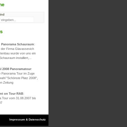
he
ind
s
d Panorama Schauraum
:
g der Firma Glavassevich
rtenbau wurde von uns ein
 Schauraum installiert,...
hl 2008 Panoramatour
:
he Panorama Tour im Zuge
wahl "Schönste Platz 2008",
en Zeitung
ont on Tour RAB
:
 Tour vom 31.08.2007 bis
07
Impressum & Datenschutz