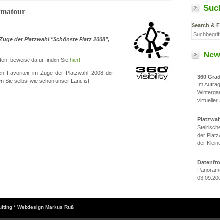
Suc
amatour
Search & F
Zuge der Platzwahl "Schönste Platz 2008",
New
en, beweise dafür finden Sie
hier!
hen Favoriten im Zuge der Platzwahl 2008 der
360 Gra
 Sie selbst wie schön unser Land ist.
Im Aufra
Winterga
virtueller
Platzwa
Steirisc
der Platz
der Klein
Datenfr
Panorama
03.09.20
sulting * Webdesign Markus Ruß