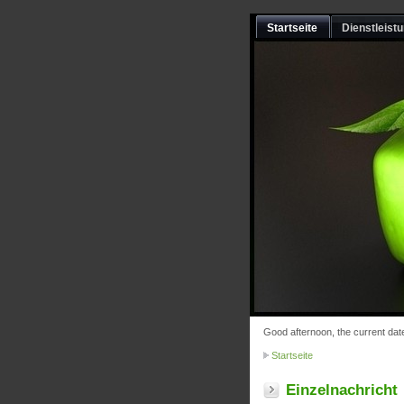
Startseite
Dienstleist
Good afternoon, the current dat
Startseite
Einzelnachricht