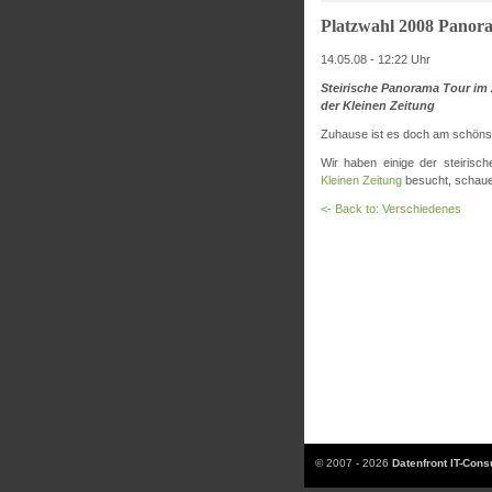
Platzwahl 2008 Panor
14.05.08 - 12:22 Uhr
Steirische Panorama Tour im 
der Kleinen Zeitung
Zuhause ist es doch am schönst
Wir haben einige der steirisc
Kleinen Zeitung
besucht, schauen
<- Back to: Verschiedenes
© 2007 - 2026
Datenfront IT-Con