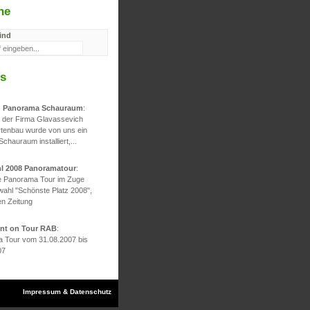
he
ind
s
d Panorama Schauraum
:
g der Firma Glavassevich
rtenbau wurde von uns ein
 Schauraum installiert,...
hl 2008 Panoramatour
:
he Panorama Tour im Zuge
wahl "Schönste Platz 2008",
en Zeitung
ont on Tour RAB
:
 Tour vom 31.08.2007 bis
07
Impressum & Datenschutz