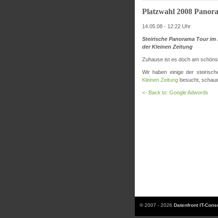
Platzwahl 2008 Panor
14.05.08 - 12:22 Uhr
Steirische Panorama Tour im 
der Kleinen Zeitung
Zuhause ist es doch am schönst
Wir haben einige der steirisc
Kleinen Zeitung
besucht, schauen
<- Back to: Google Adwords
© 2007 - 2026
Datenfront IT-Con