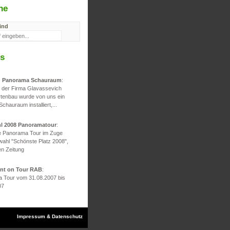
he
ind
s
d Panorama Schauraum
:
g der Firma Glavassevich
rtenbau wurde von uns ein
 Schauraum installiert,...
hl 2008 Panoramatour
:
he Panorama Tour im Zuge
wahl "Schönste Platz 2008",
en Zeitung
ont on Tour RAB
:
 Tour vom 31.08.2007 bis
07
Impressum & Datenschutz