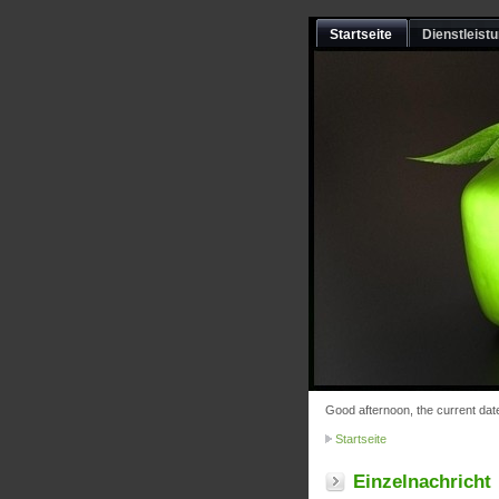
Startseite
Dienstleist
Good afternoon, the current dat
Startseite
Einzelnachricht