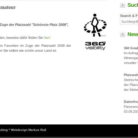
Suc
amatour
Search & F
Zuge der Platzwahl "Schönste Platz 2008",
New
en, beweise dafür finden Sie
hier!
hen Favoriten im Zuge der Platzwahl 2008 der
360 Gra
 Sie selbst wie schön unser Land ist.
Im Aufra
Winterga
virtueller
Platzwa
Steirisc
der Platz
der Klein
Datenfr
Panorama
03.09.20
sulting * Webdesign Markus Ruß