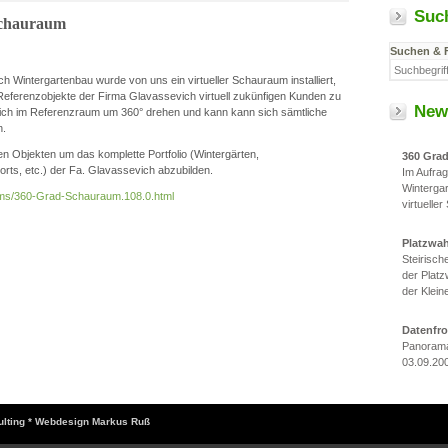
Suc
Schauraum
Suchen & 
h Wintergartenbau wurde von uns ein virtueller Schauraum installiert,
e Referenzobjekte der Firma Glavassevich virtuell zukünfigen Kunden zu
New
ich im Referenzraum um 360° drehen und kann kann sich sämtliche
n.
 Objekten um das komplette Portfolio (Wintergärten,
360 Gra
ts, etc.) der Fa. Glavassevich abzubilden.
Im Aufra
Winterga
/cms/360-Grad-Schauraum.108.0.html
virtueller
Platzwa
Steirisc
der Platz
der Klein
Datenfr
Panorama
03.09.20
sulting * Webdesign Markus Ruß