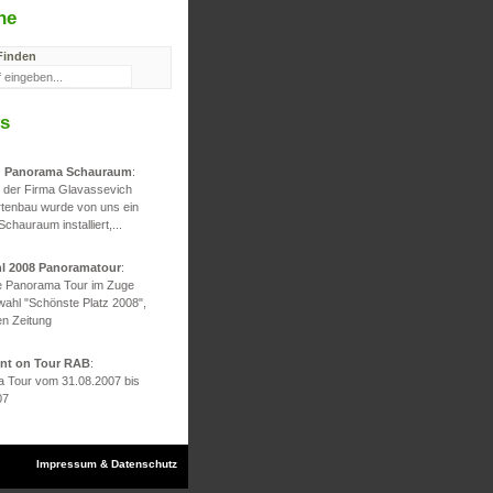
he
Finden
s
d Panorama Schauraum
:
g der Firma Glavassevich
rtenbau wurde von uns ein
 Schauraum installiert,...
hl 2008 Panoramatour
:
he Panorama Tour im Zuge
wahl "Schönste Platz 2008",
en Zeitung
ont on Tour RAB
:
 Tour vom 31.08.2007 bis
07
Impressum & Datenschutz