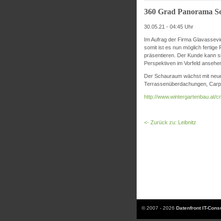
360 Grad Panorama 
30.05.21 - 04:45 Uhr
Im Aufrag der Firma Glavassevic
somit ist es nun möglich fertig
präsentieren. Der Kunde kann s
Perspektiven im Vorfeld ansehe
Der Schauraum wächst mit neuen
Terrassenüberdachungen, Carpor
http://www.wintergartenbau.at
<- Zurück zu: Leibnitz
© 2007 - 2026
Datenfront IT-Con