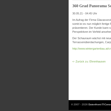
360 Grad Panorama 
30.05.21 - 04:45 Uhr
Im Aufrag der Firma Glavassevic
somit ist es nun möglich fertig
präsentieren. Der Kunde kann s
Perspektiven im Vorfeld ansehe
Der Schauraum wächst mit neuen
Terrassenüberdachungen, Carpor
http://www.wintergartenbau.at
<- Zurück zu: Ehrenhausen
© 2007 - 2026
Datenfront IT-Con