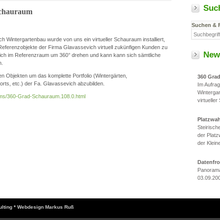
Suc
Schauraum
Suchen & 
h Wintergartenbau wurde von uns ein virtueller Schauraum installiert,
e Referenzobjekte der Firma Glavassevich virtuell zukünfigen Kunden zu
New
ich im Referenzraum um 360° drehen und kann kann sich sämtliche
n.
 Objekten um das komplette Portfolio (Wintergärten,
360 Gra
ts, etc.) der Fa. Glavassevich abzubilden.
Im Aufra
Winterga
/cms/360-Grad-Schauraum.108.0.html
virtueller
Platzwa
Steirisc
der Platz
der Klein
Datenfr
Panorama
03.09.20
sulting * Webdesign Markus Ruß