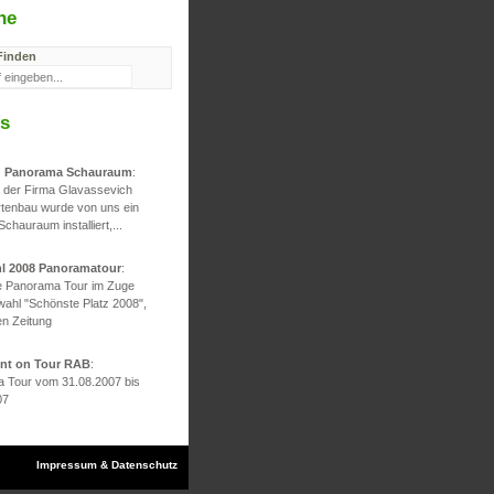
he
Finden
s
d Panorama Schauraum
:
g der Firma Glavassevich
rtenbau wurde von uns ein
 Schauraum installiert,...
hl 2008 Panoramatour
:
he Panorama Tour im Zuge
wahl "Schönste Platz 2008",
en Zeitung
ont on Tour RAB
:
 Tour vom 31.08.2007 bis
07
Impressum & Datenschutz