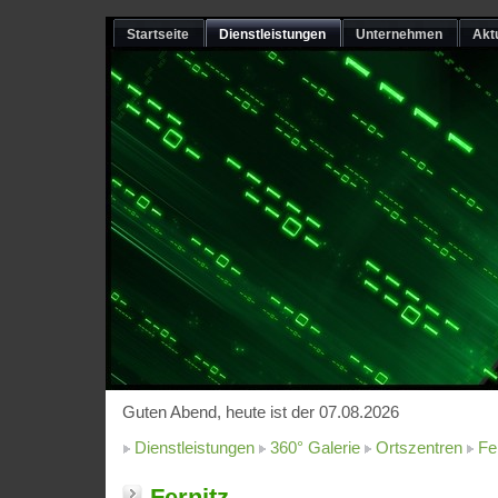
Startseite
Dienstleistungen
Unternehmen
Akt
Guten Abend, heute ist der 07.08.2026
Dienstleistungen
360° Galerie
Ortszentren
Fe
Fernitz