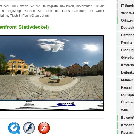
IT-Serv
m Mai 2008, wenn Sie die Hauptgrafik anklicken, bekommen Sie die
 9 angezeigt. Klicken Sie auch die Icons darunter, um weiter
360° Gal
ktime, Flash 8, Flash 9) zu sehen.
Ortszen
enfront Stativdeckel)
Deutschf
Ehrenh
Fernitz
Frohnle
Gleisdo
Krotten
Leibnitz
Mureck
Passail
St.Rupr
Übelba
Weiz
Burgen/
Kroatie
Restaur