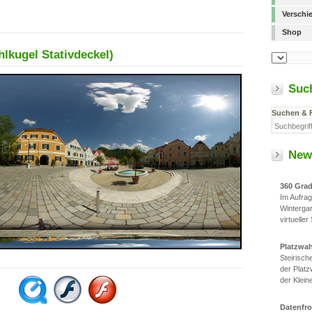
Verschi
Shop
hlkugel Stativdeckel)
Suc
Suchen & 
New
360 Gra
Im Aufra
Winterga
virtueller
Platzwa
Steirisc
der Platz
der Klein
Datenfr