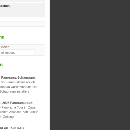
edenes
he
Finden
s
d Panorama Schauraum
:
g der Firma Glavassevich
rtenbau wurde von uns ein
 Schauraum installiert,...
hl 2008 Panoramatour
:
he Panorama Tour im Zuge
wahl "Schönste Platz 2008",
en Zeitung
ont on Tour RAB
: