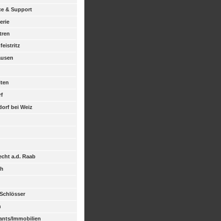
ice & Support
erie
tren
eistritz
ausen
iten
rf
dorf bei Weiz
echt a.d. Raab
ch
Schlösser
n
ants/Immobilien