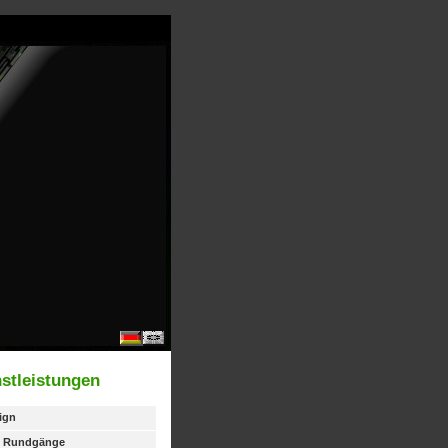
stleistungen
ign
le Rundgänge