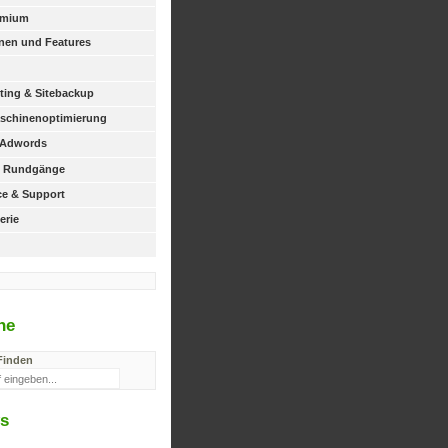
emium
nen und Features
ing & Sitebackup
schinenoptimierung
 Adwords
le Rundgänge
ice & Support
erie
he
Finden
s