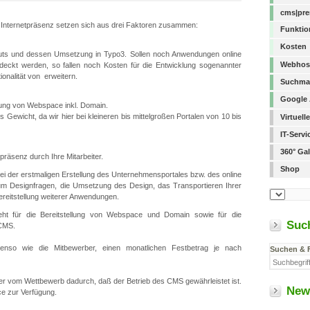
cms|pr
r Internetpräsenz setzen sich aus drei Faktoren zusammen:
Funktio
Kosten
uts und dessen Umsetzung in Typo3. Sollen noch Anwendungen online
Webhost
bdeckt werden, so fallen noch Kosten für die Entwicklung sogenannter
onalität von erweitern.
Suchma
Google
lung von Webspace inkl. Domain.
ns Gewicht, da wir hier bei kleineren bis mittelgroßen Portalen von 10 bis
Virtuel
IT-Serv
360° Gal
tpräsenz durch Ihre Mitarbeiter.
Shop
 bei der erstmaligen Erstellung des Unternehmensportales bzw. des online
 um Designfragen, die Umsetzung des Design, das Transportieren Ihrer
reitstellung weiterer Anwendungen.
eht für die Bereitstellung von Webspace und Domain sowie für die
Suc
 CMS.
benso wie die Mitbewerber, einen monatlichen Festbetrag je nach
Suchen & 
ier vom Wettbewerb dadurch, daß der Betrieb des CMS gewährleistet ist.
New
ce zur Verfügung.