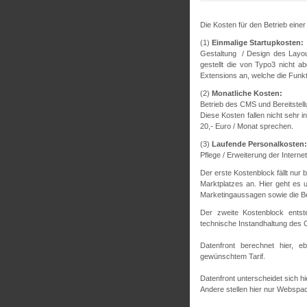
Die Kosten für den Betrieb eine
(1)
Einmalige Startupkosten:
Gestaltung / Design des Layo
gestellt die von Typo3 nicht a
Extensions an, welche die Funkti
(2)
Monatliche Kosten:
Betrieb des CMS und Bereitstel
Diese Kosten fallen nicht sehr i
20,- Euro / Monat sprechen.
(3)
Laufende Personalkosten:
Pflege / Erweiterung der Interne
Der erste Kostenblock fällt nur
Marktplatzes an. Hier geht es
Marketingaussagen sowie die Be
Der zweite Kostenblock entst
technische Instandhaltung des
Datenfront berechnet hier, e
gewünschtem Tarif.
Datenfront unterscheidet sich h
Andere stellen hier nur Webspa