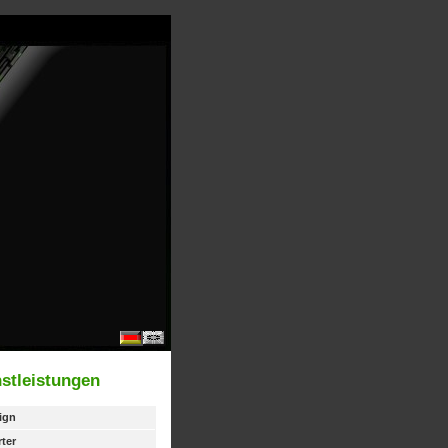
stleistungen
ign
ter