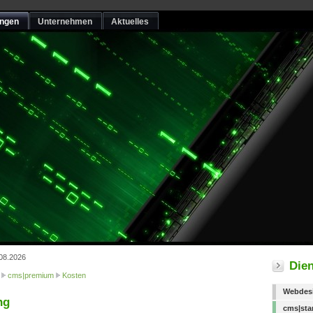
ungen
Unternehmen
Aktuelles
.08.2026
Dien
cms|premium
Kosten
Webdes
ng
cms|star