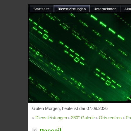
Startseite
Dienstleistungen
Unternehmen
Akt
Guten Morgen, heute ist der 07.08.2026
Dienstleistungen
360° Galerie
Ortszentren
Pa
Passail