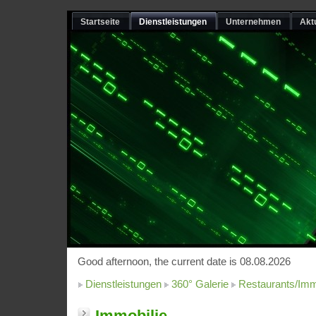
Startseite
Dienstleistungen
Unternehmen
Akt
Good afternoon, the current date is 08.08.2026
Dienstleistungen
360° Galerie
Restaurants/Imm
Immobilie