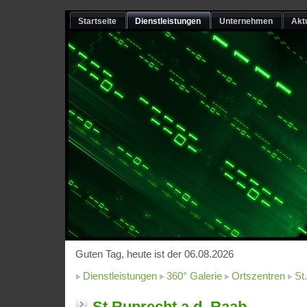
Startseite
Dienstleistungen
Unternehmen
Akt
Guten Tag, heute ist der 06.08.2026
Dienstleistungen
360° Galerie
Ortszentren
St
St.Ruprecht a.d. Raab