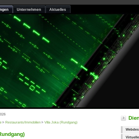
ungen
Unternehmen
Aktuelles
2026
Dien
e
Restaurants/Immobilien
Villa Joka (Rundgang)
Webdes
(Rundgang)
Virtuel