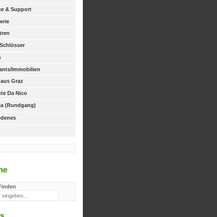
ice & Support
erie
tren
Schlösser
n
ants/Immobilien
aus Graz
nte Da Nico
oka (Rundgang)
edenes
he
Finden
s