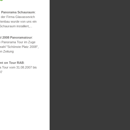
d Panorama Schauraum
:
g der Firma Glavassevich
rtenbau wurde von uns ein
 Schauraum installiert,...
hl 2008 Panoramatour
:
he Panorama Tour im Zuge
wahl "Schönste Platz 2008",
en Zeitung
ont on Tour RAB
:
 Tour vom 31.08.2007 bis
07