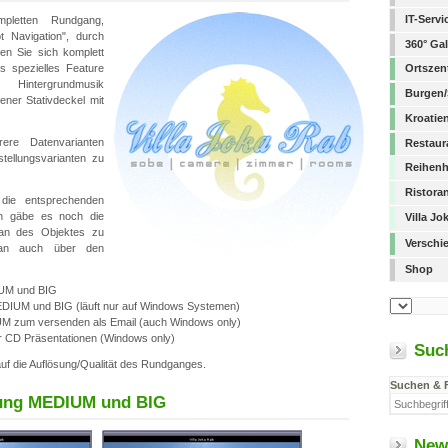
IT-Serv
pletten Rundgang,
t Navigation", durch
360° Gal
en Sie sich komplett
s spezielles Feature
Ortszen
intergrundmusik
Burgen/
gener Stativdeckel mit
Kroatie
ere Datenvarianten
Restaur
tellungsvarianten zu
Reihenh
Ristora
 die entsprechenden
n gäbe es noch die
Villa J
plan des Objektes zu
Verschi
 man auch über den
Shop
IUM und BIG
EDIUM und BIG (läuft nur auf Windows Systemen)
M zum versenden als Email (auch Windows only)
r CD Präsentationen (Windows only)
Suc
f die Auflösung/Qualität des Rundganges.
Suchen & 
rung MEDIUM und BIG
New