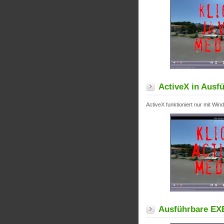
ActiveX in Aus
ActiveX funktioniert nur mit W
Ausführbare EX