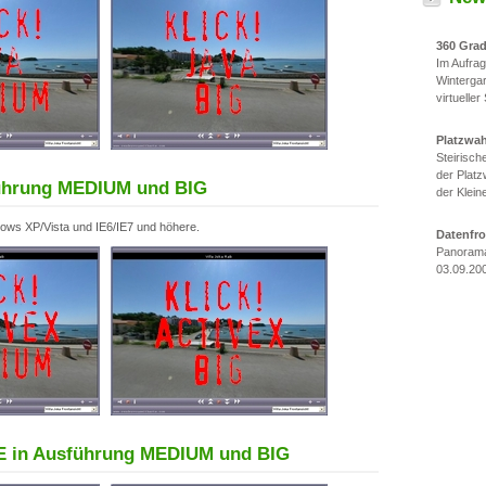
360 Gra
Im Aufra
Winterga
virtueller
Platzwa
Steirisc
der Platz
führung MEDIUM und BIG
der Klein
indows XP/Vista und IE6/IE7 und höhere.
Datenfr
Panorama
03.09.20
E in Ausführung MEDIUM und BIG