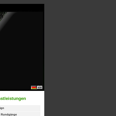
stleistungen
ign
le Rundgänge