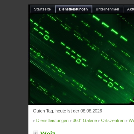
Startseite
Dienstleistungen
Unternehmen
Akt
Guten Tag, heute ist der 08.08.2026
Dienstleistungen
360° Galerie
Ortszentren
We
Weiz