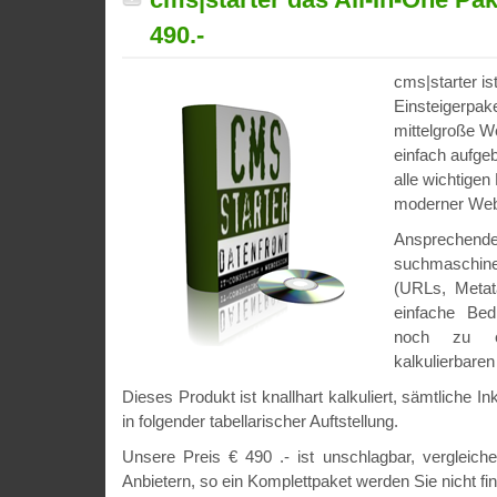
490.-
cms|starter is
Einsteigerpake
mittelgroße W
einfach aufgeb
alle wichtigen
moderner Webau
Ansprec
suchmaschin
(URLs, Metata
einfache Be
noch zu e
kalkulierbaren
Dieses Produkt ist knallhart kalkuliert, sämtliche In
in folgender tabellarischer Auftstellung.
Unsere Preis € 490 .- ist unschlagbar, vergleich
Anbietern, so ein Komplettpaket werden Sie nicht fi