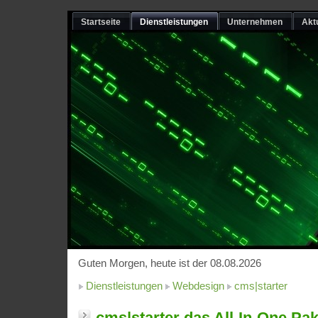
Startseite
Dienstleistungen
Unternehmen
Akt
Guten Morgen, heute ist der 08.08.2026
Dienstleistungen
Webdesign
cms|starter
cms|starter das All-In-One Pa