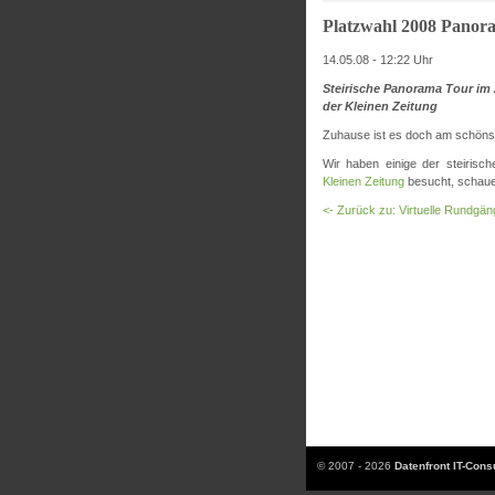
Platzwahl 2008 Panor
14.05.08 - 12:22 Uhr
Steirische Panorama Tour im 
der Kleinen Zeitung
Zuhause ist es doch am schönst
Wir haben einige der steirisc
Kleinen Zeitung
besucht, schauen
<- Zurück zu: Virtuelle Rundgän
© 2007 - 2026
Datenfront IT-Con