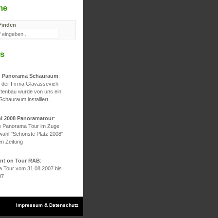
he
Finden
s
d Panorama Schauraum
:
g der Firma Glavassevich
rtenbau wurde von uns ein
 Schauraum installiert,...
hl 2008 Panoramatour
:
he Panorama Tour im Zuge
wahl "Schönste Platz 2008",
en Zeitung
ont on Tour RAB
:
 Tour vom 31.08.2007 bis
07
Impressum & Datenschutz