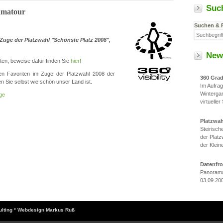
Suc
amatour
Suchen & 
Zuge der Platzwahl "Schönste Platz 2008",
New
en, beweise dafür finden Sie
hier!
hen Favoriten im Zuge der Platzwahl 2008 der
360 Gra
 Sie selbst wie schön unser Land ist.
Im Aufra
Winterga
ge
virtueller
Platzwa
Steirisc
der Platz
der Klein
Datenfr
Panorama
03.09.20
sulting * Webdesign Markus Ruß